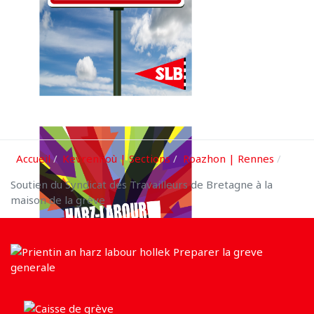
Accueil
Kevrennoù | Sections
Roazhon | Rennes
Soutien du Syndicat des Travailleurs de Bretagne à la
maison de la grève