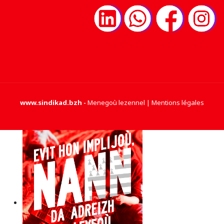
www.sindikad.bzh
-
Menegoù lezennel | Mentions légales